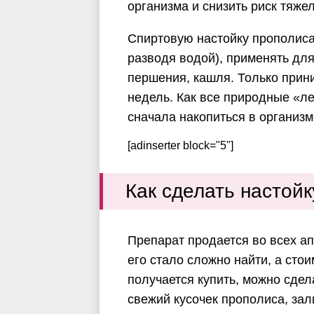
организма и снизить риск тяже
Спиртовую настойку прополиса 
разводя водой), применять для
першения, кашля. Только прин
недель. Как все природные «л
сначала накопиться в организм
[adinserter block="5"]
Как сделать настой
Препарат продается во всех а
его стало сложно найти, а стои
получается купить, можно сдел
свежий кусочек прополиса, зали