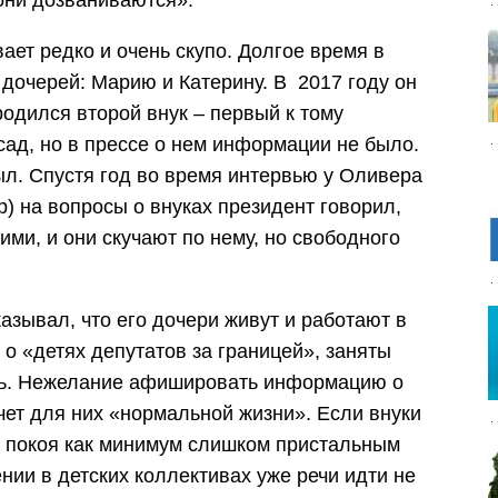
они дозваниваются».
ает редко и очень скупо. Долгое время в
 дочерей: Марию и Катерину. В 2017 году он
родился второй внук – первый к тому
сад, но в прессе о нем информации не было.
ыл. Спустя год во время интервью у Оливера
) на вопросы о внуках президент говорил,
ими, и они скучают по нему, но свободного
казывал, что его дочери живут и работают в
 о «детях депутатов за границей», заняты
есь. Нежелание афишировать информацию о
очет для них «нормальной жизни». Если внуки
ут покоя как минимум слишком пристальным
ии в детских коллективах уже речи идти не