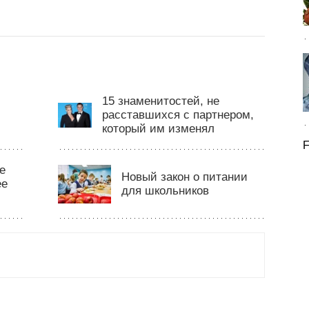
15 знаменитостей, не
расставшихся с партнером,
который им изменял
F
е
Новый закон о питании
ее
для школьников