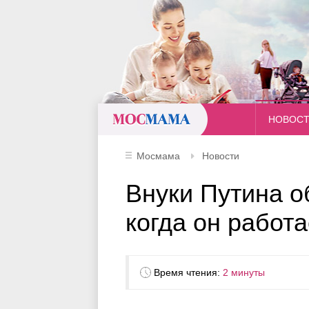
Мосмама
НОВОС
Мосмама
Новости
Внуки Путина о
когда он работ
Время чтения:
2 минуты