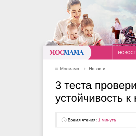
Мосмама
НОВОС
Мосмама
Новости
3 теста провери
устойчивость к
Время чтения:
1 минута