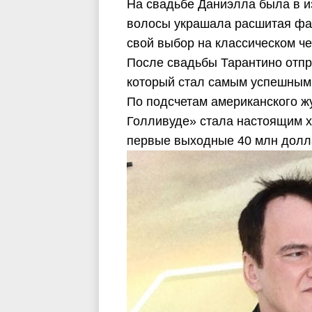
На свадьбе Даниэлла была в и
волосы украшала расшитая фа
свой выбор на классическом ч
После свадьбы Тарантино отп
который стал самым успешным 
По подсчетам американского жу
Голливуде» стала настоящим х
первые выходные 40 млн долла