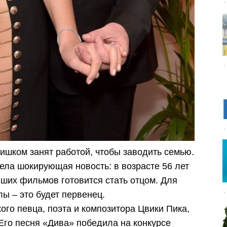
слишком занят работой, чтобы заводить семью.
етела шокирующая новость: в возрасте 56 лет
их фильмов готовится стать отцом. Для
лы – это будет первенец.
ого певца, поэта и композитора Цвики Пика,
Его песня «Дива» победила на конкурсе