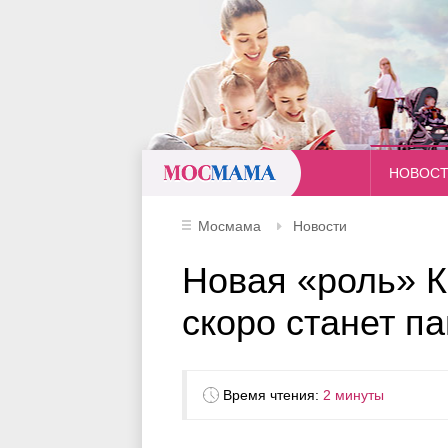
Мосмама
НОВОС
Мосмама
Новости
Новая «роль» К
скоро станет п
Время чтения:
2 минуты