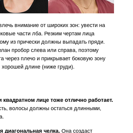
влечь внимание от широких зон: увести на
ковые части лба. Резким чертам лица
тому из прически должны выпадать пряди.
елан пробор слева или справа, поэтому
а через плечо и прикрывает боковую зону
и хорошей длине (ниже груди).
 квадратном лице тоже отлично работает.
сть, волосы должны остаться длинными,
а.
я диагональная челка.
Она создаст