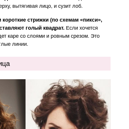
ху, вытягивая лицо, и сузит лоб.
 короткие стрижки (по схемам «пикси»,
оставляют голый квадрат.
Если хочется
удет каре со слоями и ровным срезом. Это
глые линии.
ица