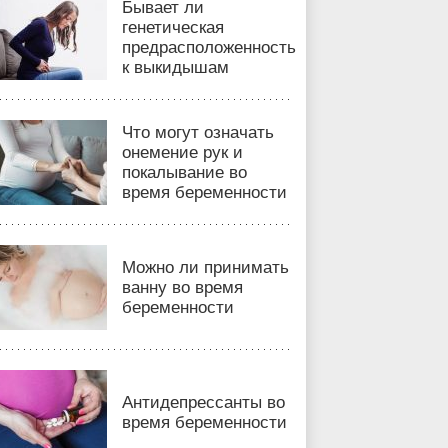
Бывает ли
генетическая
предрасположенность
к выкидышам
Что могут означать
онемение рук и
покалывание во
время беременности
Можно ли принимать
ванну во время
беременности
Антидепрессанты во
время беременности