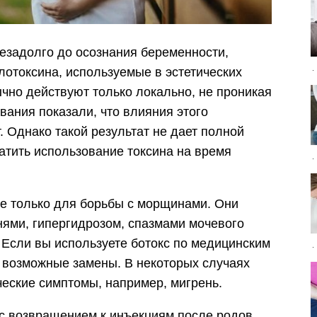
езадолго до осознания беременности,
улотоксина, используемые в эстетических
чно действуют только локально, не проникая
вания показали, что влияния этого
. Однако такой результат не дает полной
атить использование токсина на время
е только для борьбы с морщинами. Они
нями, гипергидрозом, спазмами мочевого
 Если вы используете ботокс по медицинским
м возможные замены. В некоторых случаях
ческие симптомы, например, мигрень.
с возвращением к инъекциям после родов,