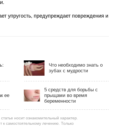
и.
ает упругость, предупреждает повреждения и
ь:
Что необходимо знать о
зубах с мудрости
5 средств для борьбы с
к ее
прыщами во время
беременности
статье носит ознакомительный характер.
т к самостоятельному лечению. Только