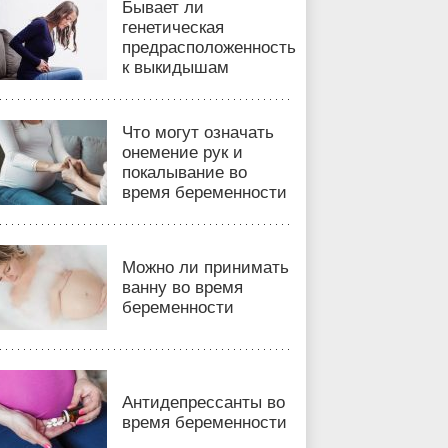
Бывает ли
генетическая
предрасположенность
к выкидышам
Что могут означать
онемение рук и
покалывание во
время беременности
Можно ли принимать
ванну во время
беременности
Антидепрессанты во
время беременности