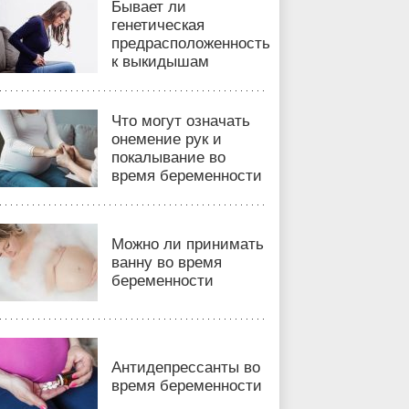
Бывает ли
генетическая
предрасположенность
к выкидышам
Что могут означать
онемение рук и
покалывание во
время беременности
Можно ли принимать
ванну во время
беременности
Антидепрессанты во
время беременности