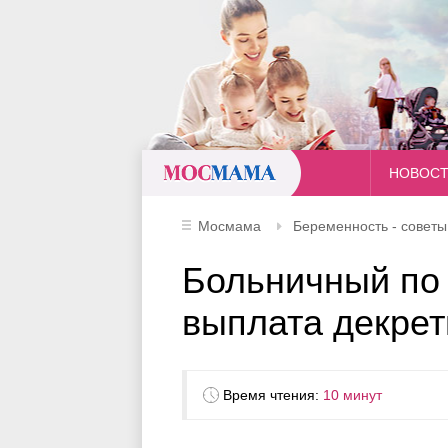
Мосмама
НОВОС
Мосмама
Беременность - совет
Больничный по
выплата декре
Время чтения:
10 минут