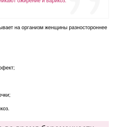
никают ожирение и варикоз.
ывает на организм женщины разностороннее
ффект;
очки;
коз.