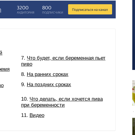
й
Что будет, если беременная пьет
пиво
ремя
На ранних сроках
На поздних сроках
во
Что делать, если хочется пива
при беременности
Видео