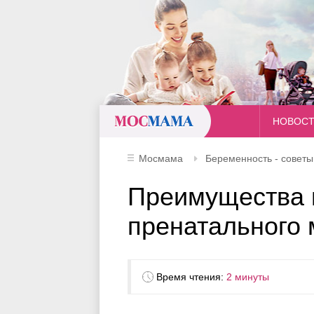
Мосмама
НОВОС
Мосмама
Беременность - совет
Преимущества 
пренатального
Время чтения:
2 минуты