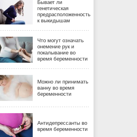
Бывает ли
генетическая
предрасположенность
к выкидышам
Что могут означать
онемение рук и
покалывание во
время беременности
Можно ли принимать
ванну во время
беременности
Антидепрессанты во
время беременности