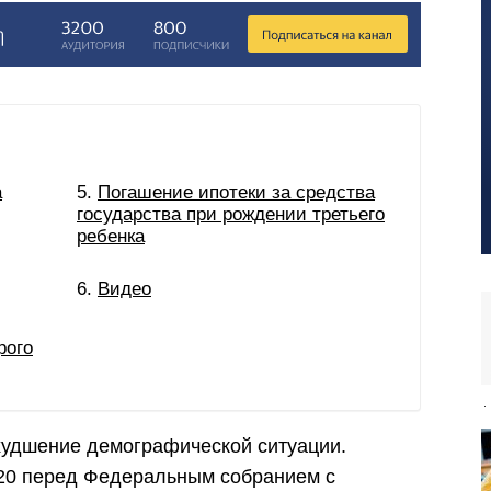
а
Погашение ипотеки за средства
государства при рождении третьего
ребенка
Видео
рого
худшение демографической ситуации.
.20 перед Федеральным собранием с