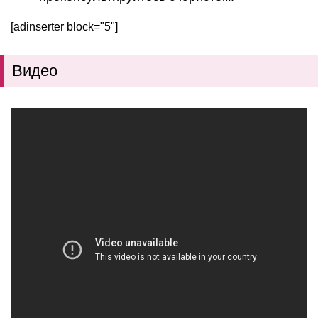
[adinserter block="5"]
Видео