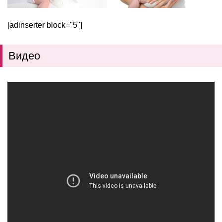
[adinserter block="5"]
Видео