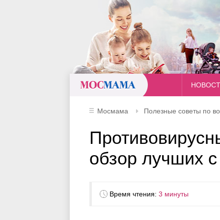
Мосмама
НОВОС
Мосмама
Полезные советы по в
Противовирусн
обзор лучших с
Время чтения:
3 минуты