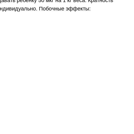
авать ребенку 50 мкг на 1 кг веса. Кратность
индивидуально. Побочные эффекты: