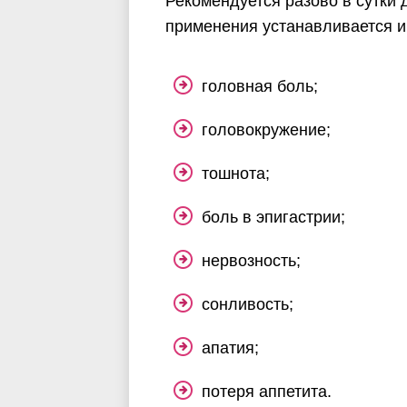
Рекомендуется разово в сутки д
применения устанавливается 
головная боль;
головокружение;
тошнота;
боль в эпигастрии;
нервозность;
сонливость;
апатия;
потеря аппетита.