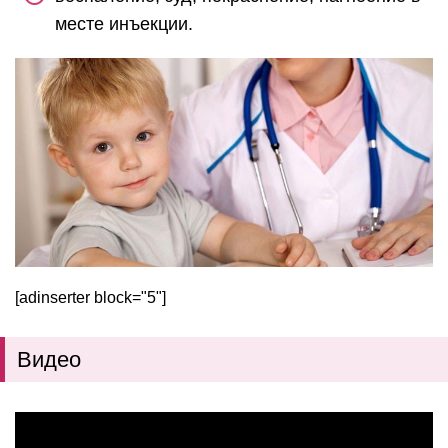
месте инъекции.
[adinserter block="5"]
Видео