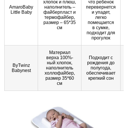
хлопок и плюш,
что ребенок
AmaroBaby
наполнитель –
перевернется
Little Baby
файберпласт и
и упадет,
термофайбер,
легко
размер – 65*35
помещается
см
в сумке,
подходит для
прогулок
Материал
верха 100%-
Подходит с
ный хлопок,
рождения до
ByTwinz
наполнитель
полугода,
Babynest
холлофайбер,
обеспечивает
размер 35*60
крепкий сон
см