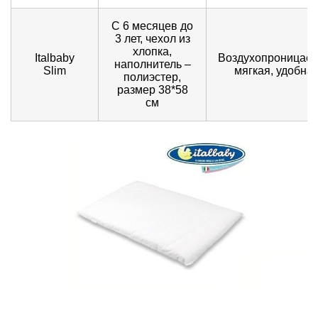
С 6 месяцев до
3 лет, чехол из
хлопка,
Italbaby
Воздухопроницаем
наполнитель –
Slim
мягкая, удобна
полиэстер,
размер 38*58
см