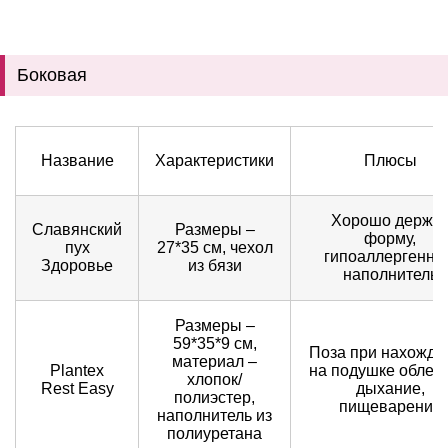
Боковая
Название
Характеристики
Плюсы
Хорошо держи
Славянский
Размеры –
форму,
пух
27*35 см, чехол
гипоаллергенны
Здоровье
из бязи
наполнитель
Размеры –
59*35*9 см,
Поза при нахожде
материал –
Plantex
на подушке облегч
хлопок/
Rest Easy
дыхание,
полиэстер,
пищеварение
наполнитель из
полиуретана