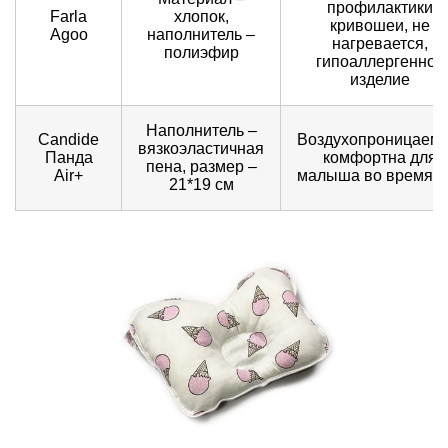
профилактики
Farla
хлопок,
кривошеи, не
Agoo
наполнитель –
нагревается,
полиэфир
гипоаллергенное
изделие
Наполнитель –
Candide
Воздухопроницаема
вязкоэластичная
Панда
комфортна для
пена, размер –
Air+
малыша во время с
21*19 см