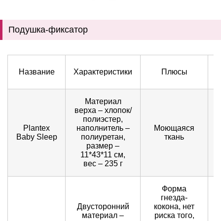
Подушка-фиксатор
Название
Характеристики
Плюсы
Материал
верха – хлопок/
полиэстер,
Plantex
наполнитель –
Моющаяся
Baby Sleep
полиуретан,
ткань
д
размер –
11*43*11 см,
вес – 235 г
Форма
гнезда-
Двусторонний
кокона, нет
материал –
риска того,