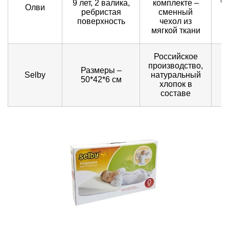
9 лет, 2 валика,
комплекте –
Олви
ребристая
сменный
с
поверхность
чехол из
мягкой ткани
Российское
производство,
Размеры –
Selby
натуральный
50*42*6 см
хлопок в
составе