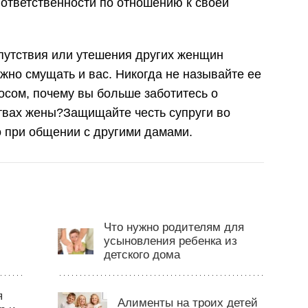
ответственности по отношению к своей
апутствия или утешения других женщин
жно смущать и вас. Никогда не называйте ее
осом, почему вы больше заботитесь о
ствах жены?Защищайте честь супруги во
о при общении с другими дамами.
Что нужно родителям для
усыновления ребенка из
детского дома
я
Алименты на троих детей