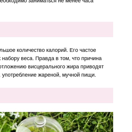
необходимо заниматься не менее часа
льшое количество калорий. Его частое
 набору веса. Правда в том, что причина
К отложению висцерального жира приводят
, употребление жареной, мучной пищи.
й