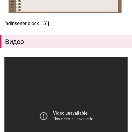
[adinserter block="5"]
Видео