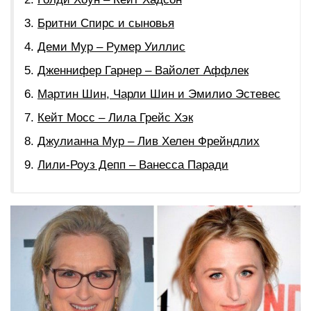
Бритни Спирс и сыновья
Деми Мур – Румер Уиллис
Дженнифер Гарнер – Вайолет Аффлек
Мартин Шин, Чарли Шин и Эмилио Эстевес
Кейт Мосс – Лила Грейс Хэк
Джулианна Мур – Лив Хелен Фрейндлих
Лили-Роуз Депп – Ванесса Паради